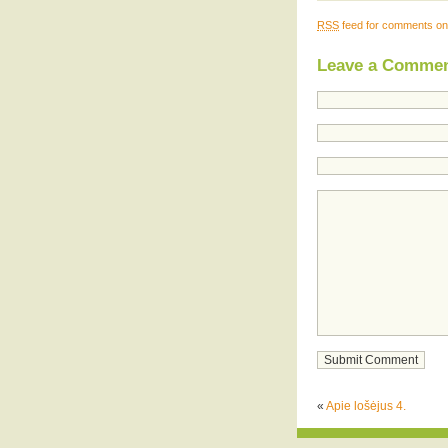
RSS
feed for comments on 
Leave a Comme
«
Apie lošėjus 4.