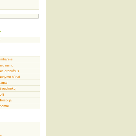
e
mbarėlis
inių namų
me drabužius
taupymo būdai
namai
 šiaudinukų!
.lt
ilosofija
 namai
is