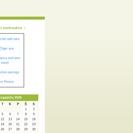
kr nuotraukos
re Photos
rugpjūtis 2026
T
K
P
Š
S
1
2
5
6
7
8
9
12
13
14
15
16
19
20
21
22
23
26
27
28
29
30