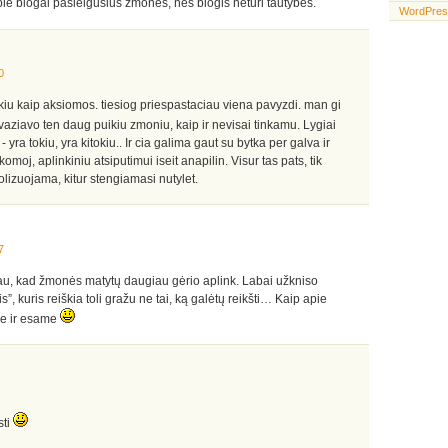
apie blogai pasielgusius zmones, nes blogis neturi tautybes.
WordPres
0
ikiu kaip aksiomos. tiesiog priespastaciau viena pavyzdi. man gi
vaziavo ten daug puikiu zmoniu, kaip ir nevisai tinkamu. Lygiai
o - yra tokiu, yra kitokiu.. Ir cia galima gaut su bytka per galva ir
omoj, aplinkiniu atsiputimui iseit anapilin. Visur tas pats, tik
olizuojama, kitur stengiamasi nutylet.
7
iau, kad žmonės matytų daugiau gėrio aplink. Labai užkniso
is”, kuris reiškia toli gražu ne tai, ką galėtų reikšti… Kaip apie
ie ir esame
sti