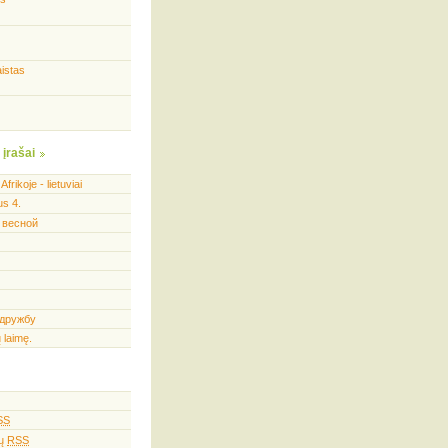
istas
 įrašai
 Afrikoje - lietuviai
us 4.
 весной
дружбу
 laimę.
SS
rų
RSS