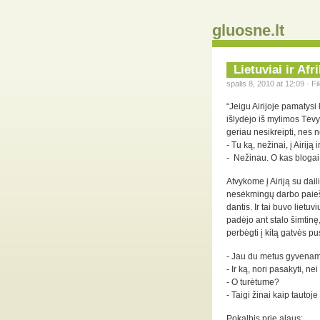
gluosne.lt
Lietuviai ir Afri
spalis 8, 2010 at 12:09 · F
“Jeigu Airijoje pamatysi 
išlydėjo iš mylimos Tėvyn
geriau nesikreipti, nes n
- Tu ką, nežinai, į Airij
- Nežinau. O kas blogai 
Atvykome į Airiją su dail
nesėkmingų darbo paieš
dantis. Ir tai buvo lietu
padėjo ant stalo šimtinę
perbėgti į kitą gatvės pu
- Jau du metus gyvename
- Ir ką, nori pasakyti, n
- O turėtume?
- Taigi žinai kaip tauto
Pokalbis prie alaus: