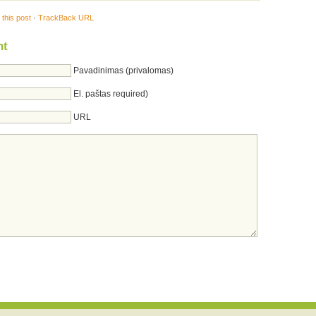
this post
·
TrackBack URL
nt
Pavadinimas (privalomas)
El. paštas required)
URL