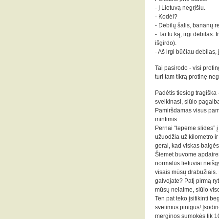
- Į Lietuvą negrįšiu.
- Kodėl?
- Debilų šalis, bananų r
- Tai tu ką, irgi debilas
išgirdo).
- Aš irgi būčiau debilas, j
Tai pasirodo - visi proti
turi tam tikrą protinę neg
Padėtis tiesiog tragiška 
sveikinasi, siūlo pagalbą
Pamiršdamas visus pamok
mintimis.
Pernai “tepėme slides” į 
užuodžia už kilometro i
gerai, kad viskas baigėsi
Šiemet buvome apdairesn
normalūs lietuviai neiš
visais mūsų drabužiais. 
galvojate? Patį pirmą ry
mūsų nelaime, siūlo vis
Ten pat teko įsitikinti b
svetimus pinigus! Įsodinę
merginos sumokės tik 10 p