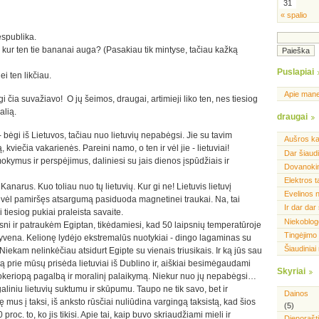
31
« spalio
espublika.
. Ir kur ten tie bananai auga? (Pasakiau tik mintyse, tačiau kažką
Puslapiai
ei ten likčiau.
Apie man
ngi čia suvažiavo! O jų šeimos, draugai, artimieji liko ten, nes tiesiog
alią.
draugai
- bėgi iš Lietuvos, tačiau nuo lietuvių nepabėgsi. Jie su tavim
Aušros ka
, kviečia vakarienės. Pareini namo, o ten ir vėl jie - lietuviai!
Dar šiaud
ymus ir perspėjimus, daliniesi su jais dienos įspūdžiais ir
Dovanoki
Elektros 
Kanarus. Kuo toliau nuo tų lietuvių. Kur gi ne! Lietuvis lietuvį
Evelinos 
r vėl pamiršęs atsargumą pasiduoda magnetinei traukai. Na, tai
Ir dar dar
 tiesiog pukiai praleista savaite.
Niekoblogo
i ir patraukėm Egiptan, tikėdamiesi, kad 50 laipsnių temperatūroje
Tingėjimo f
gyvena. Kelionę lydėjo ekstremalūs nuotykiai - dingo lagaminas su
Šiaudiniai
Niekam nelinkėčiau atsidurt Egipte su vienais triusikais. Ir ką jūs sau
tą prie mūsų prisėda lietuviai iš Dublino ir, aiškiai besimėgaudami
Skyriai
okeriopą pagalbą ir moralinį palaikymą. Niekur nuo jų nepabėgsi…
egaliniu lietuvių suktumu ir skūpumu. Taupo ne tik savo, bet ir
Dainos
 mus į taksi, iš anksto rūsčiai nuliūdina vargingą taksistą, kad šios
(5)
roc. to, ko jis tikisi. Apie tai, kaip buvo skriaudžiami mieli ir
Dienorašt