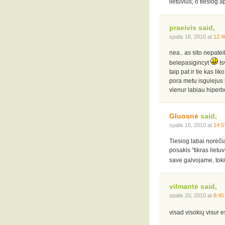
lietuvius, o tiesiog 
praeivis said,
spalis 16, 2010 at
12:4
nea.. as sito nepate
belepasigincyt
Is
taip pat ir tie kas lik
pora metu isgulejus k
vienur labiau hiperb
Gluosnė
said,
spalis 16, 2010 at
14:5
Tiesiog labai norėč
posakis “tikras lietuv
save galvojame, tok
vilmantė said,
spalis 20, 2010 at
8:45
visad visokių visur e