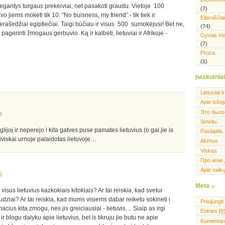
egantys turgaus prekeiviai, net pasakoti graudu. Vietoje 100
(7)
vo jiems mokėti tik 10. “No buisness, my friend” - tik tiek ir
Eilėraščiai
aširdžiai egiptiečiai. Taigi būčiau ir visus 500 sumokėjusi! Bet ne,
(74)
do pagerinti žmogaus gerbuvio. Ką ir kalbėti, lietuviai ir Afrikoje -
Gyvas ma
(7)
Proza
(1)
paskutniai
Lietuviai ir
Apie lošėj
Это было
3
Smėliu.
ijoj ir neperejo i kita gatves puse pamates lietuvius (o gal jie is
Paslaptis.
tuviskai urnoje palaidotas lietuvoje…
Akmuo
Viskas
Про мою 
Apie vaikų
6
Meta
 visus lietuvius kazkokiais kitokiais? Ar tai reiskia, kad svetur
udziai? Ar tai reiskia, kad mums visiems dabar reiketu sokineti i
Prisijungti
cius kita zmogu, nes jis greiciausiai - lietuvis… Siaip as irgi
Entries
R
r blogu dalyku apie lietuvius, bet is tikruju jie butu ne apie
Komenta