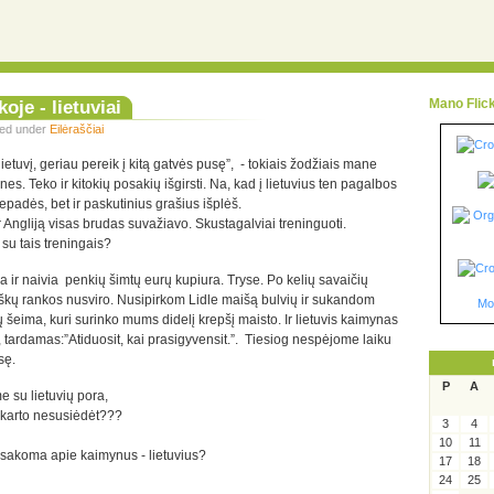
koje - lietuviai
Mano Flic
iled under
Eilėraščiai
lietuvį, geriau pereik į kitą gatvės pusę”, - tokiais žodžiais mane
es. Teko ir kitokių posakių išgirsti. Na, kad į lietuvius ten pagalbos
epadės, bet ir paskutinius grašius išplėš.
ą ir Angliją visas brudas suvažiavo. Skustagalviai treninguoti.
su tais treningais?
ia ir naivia penkių šimtų eurų kupiura. Tryse. Po kelių savaičių
kų rankos nusviro. Nusipirkom Lidle maišą bulvių ir sukandom
Mo
vių šeima, kuri surinko mums didelį krepšį maisto. Ir lietuvis kaimynas
, tardamas:”Atiduosit, kai prasigyvensit.”. Tiesiog nespėjome laiku
sę.
P
A
 su lietuvių pora,
ei karto nesusiėdėt???
3
4
10
11
je sakoma apie kaimynus - lietuvius?
17
18
24
25