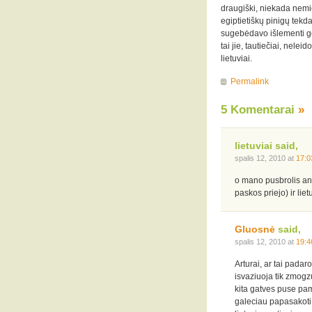
draugiški, niekada nemi
egiptietiškų pinigų tekda
sugebėdavo išlementi ger
tai jie, tautiečiai, nelei
lietuviai.
Permalink
5 Komentarai
»
lietuviai said,
spalis 12, 2010 at
17:0
o mano pusbrolis angl
paskos priejo) ir lie
Gluosnė
said,
spalis 12, 2010 at
19:4
Arturai, ar tai padaro
isvaziuoja tik zmogz
kita gatves puse pama
galeciau papasakoti i