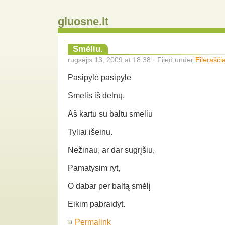
gluosne.lt
Smėliu.
rugsėjis 13, 2009 at 18:38 · Filed under
Eilėraščia
Pasipylė pasipylė
Smėlis iš delnų.
Aš kartu su baltu smėliu
Tyliai išeinu.
Nežinau, ar dar sugrįšiu,
Pamatysim ryt,
O dabar per baltą smėlį
Eikim pabraidyt.
Permalink