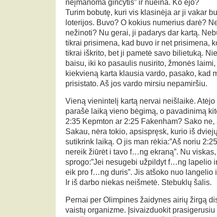
neįmanoma ginčytis” ir nueina. Ko ėjo?
Turim bobutę, kuri vis klasinėja ar ji vakar 
loterijos. Buvo? O kokius numerius darė? 
nežinoti? Nu gerai, ji padarys dar kartą. Nebu
tikrai prisimena, kad buvo ir net prisimena, k
tikrai iškrito, bet ji pametė savo bilietuką. 
baisu, iki ko pasaulis nusirito, žmonės laimi
kiekvieną karta klausia vardo, pasako, kad m
prisistato. Aš jos vardo mirsiu nepamiršiu.
Vieną vienintelį kartą nervai neišlaikė. Atėj
parašė laiką vieno bėgimą, o pavadinimą kito
2:35 Kepmton ar 2:25 Fakenham? Sako ne, 
Sakau, nėra tokio, apsispręsk, kurio iš dviejų
sutikrink laiką. O jis man rėkia:”Aš noriu 
nereik žiūrėt i tavo f…ng ekraną”. Nu viska
sprogo:”Jei nesugebi užpildyt f…ng lapelio ir 
eik pro f…ng duris”. Jis atšoko nuo langelio
Ir iš darbo niekas neišmetė. Stebuklų šalis.
Pernai per Olimpines žaidynes airių žirgą di
vaistų organizme. Įsivaizduokit prasigerusiu 