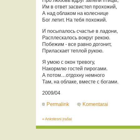
Про любовь вдруг запели птицы,
Им в ответ засвистел прохожий,
А над облаком на колеснице
Бог летит. На тебя похожий.
И посыпалось счастье в ладони,
Расплескалось вокруг рекою.
Побежим - все равно догонит,
Приласкает теплой рукою.
Я умою с окон тревогу,
Накормлю гостей пирогами.
А потом…отдохну немного
Там, на облаке, вместе с богами.
2009/04
Permalink
Komentarai
« Ankstesni įrašai