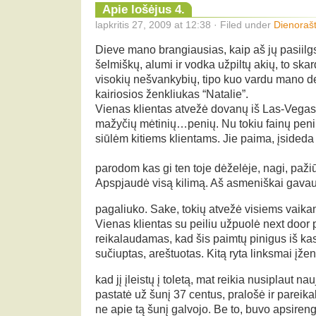
Apie lošėjus 4.
lapkritis 27, 2009 at 12:38 · Filed under
Dienorašt
Dieve mano brangiausias, kaip aš jų pasiilg
šelmiškų, alumi ir vodka užpiltų akių, to ska
visokių nešvankybių, tipo kuo vardu mano de
kairiosios ženkliukas “Natalie”.
Vienas klientas atvežė dovanų iš Las-Vegas 
mažyčių mėtinių…penių. Nu tokiu fainų peni
siūlėm kitiems klientams. Jie paima, įsideda
parodom kas gi ten toje dėželėje, nagi, pažiū
Apspjaudė visą kilimą. Aš asmeniškai gavau 
pagaliuko. Sake, tokių atvežė visiems vaik
Vienas klientas su peiliu užpuolė next door
reikalaudamas, kad šis paimtų pinigus iš k
sučiuptas, areštuotas. Kitą ryta linksmai įž
kad jį įleistų į toletą, mat reikia nusiplaut na
pastatė už šunį 37 centus, pralošė ir pareikal
ne apie tą šunį galvojo. Be to, buvo apsireng