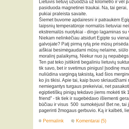
Lietuvis lietuvį užuodžia už kilometro ir vė
pasiduoda magnetinei traukai. Na, tai gerai,
pukiai praleista savaite.
Šiemet buvome apdairesni ir patraukėm Egip
laipsnių temperatūroje normalūs lietuviai ne
ekstremalūs nuotykiai - dingo lagaminas su 
Niekam nelinkėčiau atsidurt Egipte su vienais 
galvojate? Patį pirmą rytą prie mūsų prisėda l
aiškiai besimėgaudami mūsų nelaime, siūlo 
moralinį palaikymą. Niekur nuo jų nepabėg
Ten pat teko įsitikinti begaliniu lietuvių su
tik savo, bet ir svetimus pinigus! Įsodinę mus 
nuliūdina vargingą taksistą, kad šios mergin
ko jis tikisi. Apie tai, kaip buvo skriaudžiami
nemiegantys turgaus prekeiviai, net pasakot
egiptietiškų pinigų tekdavo jiems mokėti tik
friend” - tik tiek ir sugebėdavo išlementi geraš
būčiau ir visus 500 sumokėjusi! Bet ne, tai ji
pagerinti žmogaus gerbuvio. Ką ir kalbėti, lietu
Permalink
Komentarai (5)