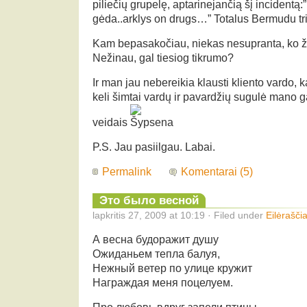
piliečių grupelę, aptarinejančią šį incidentą:
gėda..arklys on drugs…” Totalus Bermudu tr
Kam bepasakočiau, niekas nesupranta, ko žad
Nežinau, gal tiesiog tikrumo?
Ir man jau nebereikia klausti kliento vardo, kai
keli šimtai vardų ir pavardžių sugulė mano ga
veidais
P.S. Jau pasiilgau. Labai.
Permalink
Komentarai (5)
Это было весной
lapkritis 27, 2009 at 10:19 · Filed under
Eilėraščia
А весна будоражит душу
Ожиданьем тепла балуя,
Нежный ветер по улице кружит
Награждая меня поцелуем.