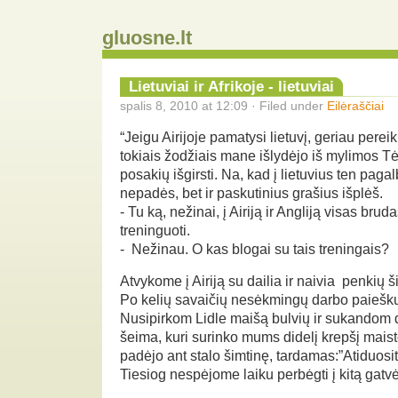
gluosne.lt
Lietuviai ir Afrikoje - lietuviai
spalis 8, 2010 at 12:09 · Filed under
Eilėraščiai
“Jeigu Airijoje pamatysi lietuvį, geriau pereik
tokiais žodžiais mane išlydėjo iš mylimos Tė
posakių išgirsti. Na, kad į lietuvius ten paga
nepadės, bet ir paskutinius grašius išplėš.
- Tu ką, nežinai, į Airiją ir Angliją visas br
treninguoti.
- Nežinau. O kas blogai su tais treningais?
Atvykome į Airiją su dailia ir naivia penkių 
Po kelių savaičių nesėkmingų darbo paieškų
Nusipirkom Lidle maišą bulvių ir sukandom dan
šeima, kuri surinko mums didelį krepšį maisto
padėjo ant stalo šimtinę, tardamas:”Atiduosit
Tiesiog nespėjome laiku perbėgti į kitą gatv