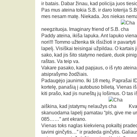
ir batais. Dabar žinau, kad policija juos tiesi
Pas mus ateina tokia S.B. ir daro loterija S.B
mes nesam matę. Niekada. Jos niekas nematė
neegzituoja. Imaginary friend of S.B.
Paddy ateina, ikiša lapuka. Ant lapuko viena r
nori!!! Tommo užtenka tik išsižioti ir pavartyti
lapelį. Visiškai teisingai užpildau. O kartais j
sako, kad jis šito statymo nedarė, duok pinig
raštas. Va teip va.
Vakare pasako, kad papjaus, o iš ryto ateina 
atsiprašymo žodžiais.
Padaugėjo jaunimo. Iki 18 metų. Paprašai ID
kortelę, panašią į autobuso bilietą. Vienas iš
kiti prašo, kad jis nuneštų jų lošimus. O tas iš
aiškina, kad įstatymų nelaužys
Kvai
skanuodama lapelį pamatau “pls, give me ur
085……” ant ekrano.
Vienas toks naglas kiekvieną pokalbį prade
tavimi ginčytis…” ir pradeda ginčytis. Galia