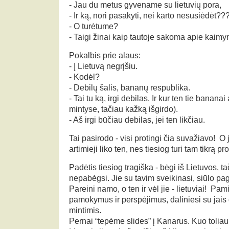
- Jau du metus gyvename su lietuvių pora,
- Ir ką, nori pasakyti, nei karto nesusiėdėt??
- O turėtume?
- Taigi žinai kaip tautoje sakoma apie kaimyn
Pokalbis prie alaus:
- Į Lietuvą negrįšiu.
- Kodėl?
- Debilų šalis, bananų respublika.
- Tai tu ką, irgi debilas. Ir kur ten tie banan
mintyse, tačiau kažką išgirdo).
- Aš irgi būčiau debilas, jei ten likčiau.
Tai pasirodo - visi protingi čia suvažiavo! O
artimieji liko ten, nes tiesiog turi tam tikrą pr
Padėtis tiesiog tragiška - bėgi iš Lietuvos, ta
nepabėgsi. Jie su tavim sveikinasi, siūlo pa
Pareini namo, o ten ir vėl jie - lietuviai! P
pamokymus ir perspėjimus, daliniesi su jais 
mintimis.
Pernai “tepėme slides” į Kanarus. Kuo toliau 