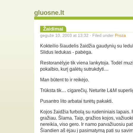
gluosne.lt
Žaidimai
gegužė 10, 2003 at 13:32 · Filed under
Proza
Kokteilio šiaudelis žaidžia gaudynių su ledu
Slidus ledukas - pabėga.
Restoranėlyje tik viena lankytoja. Todėl muz
pokalbio, kurį galėtų sutrukdyti…
Man būtent to ir reikėjo.
Trūksta tik… cigarečių. Neturite L&M superli
Pusantro lito arbatai turėtų pakakti.
Kojos žaidžia furbolą su rudeniniais lapais. 
gražiau. Šlama. Taip, gražios kojos, važiuok
nereikia, viso gero. Ir namo parvažiuosiu pat
Šiandien aš ėjau į pasimatymą pati su savimi