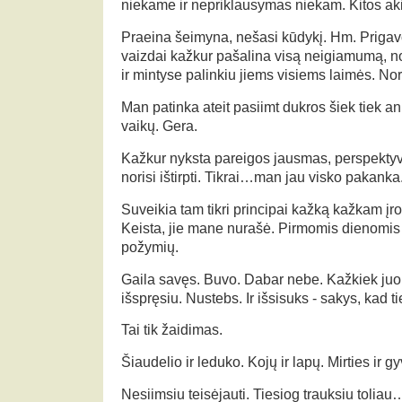
niekame ir nepriklausymas niekam. Kitos ak
Praeina šeimyna, nešasi kūdykį. Hm. Priga
vaizdai kažkur pašalina visą neigiamumą,
ir mintyse palinkiu jiems visiems laimės. No
Man patinka ateit pasiimt dukros šiek tiek ank
vaikų. Gera.
Kažkur nyksta pareigos jausmas, perspekty
norisi ištirpti. Tikrai…man jau visko pakanka
Suveikia tam tikri principai kažką kažkam įro
Keista, jie mane nurašė. Pirmomis dienomis
požymių.
Gaila savęs. Buvo. Dabar nebe. Kažkiek juok
išspręsiu. Nustebs. Ir išsisuks - sakys, kad t
Tai tik žaidimas.
Šiaudelio ir leduko. Kojų ir lapų. Mirties ir 
Nesiimsiu teisėjauti. Tiesiog trauksiu toliau