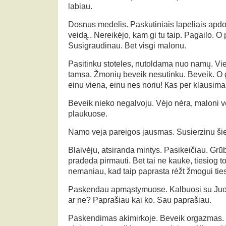
labiau.
Dosnus medelis. Paskutiniais lapeliais apdo
veidą.. Nereikėjo, kam gi tu taip. Pagailo. O
Susigraudinau. Bet visgi malonu.
Pasitinku stoteles, nutoldama nuo namų. Vien
tamsa. Žmonių beveik nesutinku. Beveik. O ga
einu viena, einu nes noriu! Кas per klausim
Beveik nieko negalvoju. Vėjo nėra, maloni v
plaukuose.
Namo veja pareigos jausmas. Susierzinu šie
Blaivėju, atsiranda mintys. Pasikeičiau. Gr
pradeda pirmauti. Bet tai ne kaukė, tiesiog 
nemaniau, kad taip paprasta rėžt žmogui ties
Paskendau apmąstymuose. Kalbuosi su Juo
ar ne? Paprašiau kai ko. Sau paprašiau.
Paskendimas akimirkoje. Beveik orgazmas.